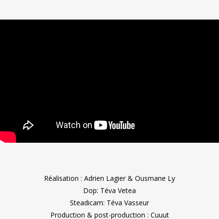
Réalisation : Adrien Lagier & Ousmane Ly
Dop: Téva Vetea
Steadicam: Téva Vasseur
Production & post-production : Cuuut