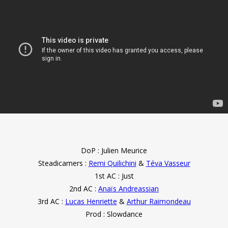
DoP : Julien Meurice
Steadicamers :
Remi Quilichini
&
Téva Vasseur
1st AC : Just
2nd AC :
Anaïs Andreassian
3rd AC :
Lucas Henriette
&
Arthur Raimondeau
Prod : Slowdance